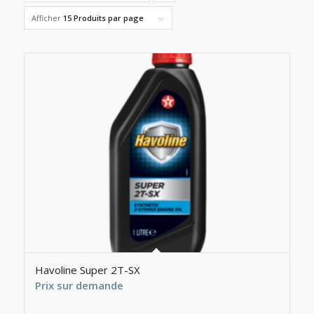
pour
Afficher
15 Produits par page
trier
les
produits
en
ordre
descendant
Havoline Super 2T-SX
Prix sur demande