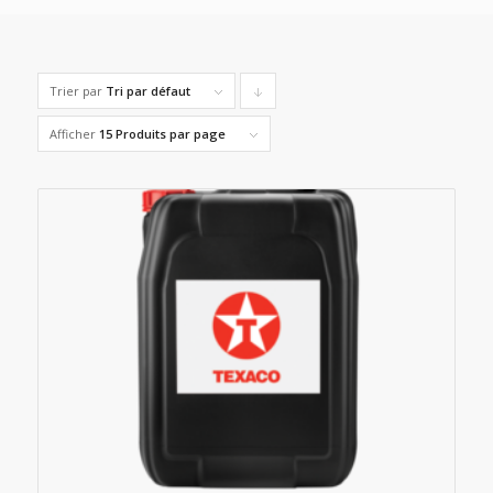
Trier par
Tri par défaut
Cliquer
pour
Afficher
15 Produits par page
trier
les
produits
en
ordre
descendant