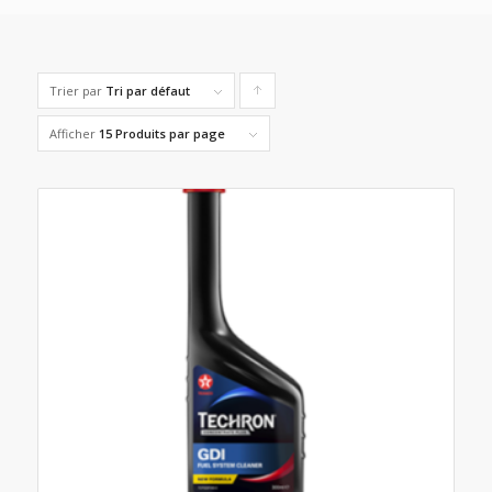
Trier par
Tri par défaut
Cliquer
pour
Afficher
15 Produits par page
trier
les
produits
en
ordre
ascendant