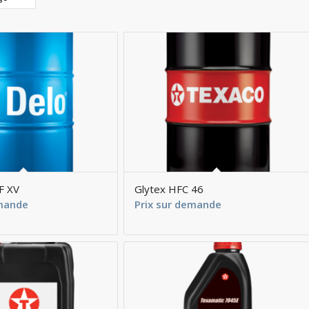
F XV
Glytex HFC 46
emande
Prix sur demande