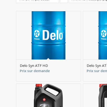
pour
trier
les
produits
en
ordre
ascendant
Delo Syn ATF HD
Delo Syn AT
Prix sur demande
Prix sur d