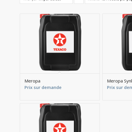
pour
trier
les
produits
en
ordre
ascendant
Meropa
Meropa Syn
Prix sur demande
Prix sur d