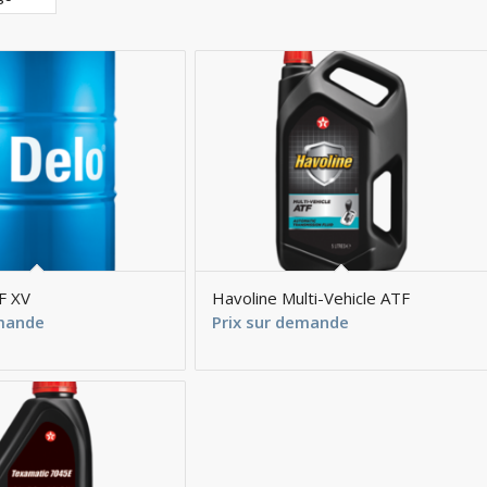
F XV
Havoline Multi-Vehicle ATF
emande
Prix sur demande