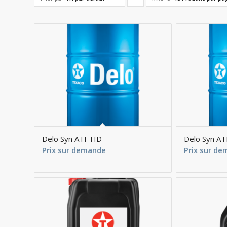
pour
trier
les
produits
en
ordre
ascendant
Delo Syn ATF HD
Delo Syn AT
Prix sur demande
Prix sur d