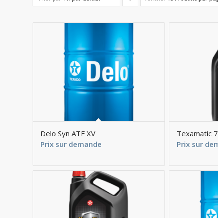
pour
trier
les
produits
en
ordre
descendant
Delo Syn ATF XV
Texamatic 
Prix sur demande
Prix sur d