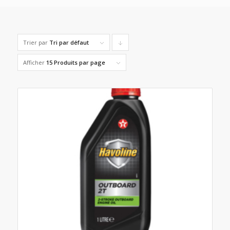
Trier par
Tri par défaut
Cliquer
pour
Afficher
15 Produits par page
trier
les
produits
en
ordre
descendant