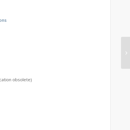
ons
cation obsolete)