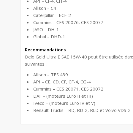
API – CI-4, CH-4
Allison – C4
Caterpillar – ECF-2
Cummins – CES 20076, CES 20077
JASO – DH-1
Global – DHD-1
Recommandations
Delo Gold Ultra E SAE 15W-40 peut être utilisée dans 
suivantes :
Allison – TES 439
API – CE, CD, CF, CF-4, CG-4
Cummins – CES 20071, CES 20072
DAF – (moteurs Euro II et III)
Iveco – (moteurs Euro IV et V)
Renault Trucks – RD, RD-2, RLD et Volvo VDS-2